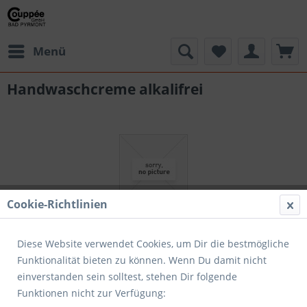
Menü
Handwaschcreme alkalifrei
Cookie-Richtlinien
Diese Website verwendet Cookies, um Dir die bestmögliche
Funktionalität bieten zu können. Wenn Du damit nicht
einverstanden sein solltest, stehen Dir folgende
54,95 € *
Funktionen nicht zur Verfügung: