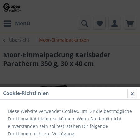
Menü
Übersicht
Moor-Einmalpackungen
Moor-Einmalpackung Karlsbader
Paratherm 350 g, 30 x 40 cm
Cookie-Richtlinien
Diese Website verwendet Cookies, um Dir die bestmögliche
Funktionalität bieten zu können. Wenn Du damit nicht
einverstanden sein solltest, stehen Dir folgende
Funktionen nicht zur Verfügung: