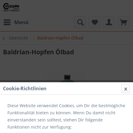
Menü
Übersicht
Baldrian-Hopfen Ölbad
Baldrian-Hopfen Ölbad
Cookie-Richtlinien
Diese Website verwendet Cookies, um Dir die bestmögliche
Funktionalität bieten zu können. Wenn Du damit nicht
einverstanden sein solltest, stehen Dir folgende
Funktionen nicht zur Verfügung: