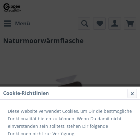
Menü
Naturmoorwärmflasche
Cookie-Richtlinien
Diese Website verwendet Cookies, um Dir die bestmögliche
Funktionalität bieten zu können. Wenn Du damit nicht
einverstanden sein solltest, stehen Dir folgende
9,90 € *
Funktionen nicht zur Verfügung: